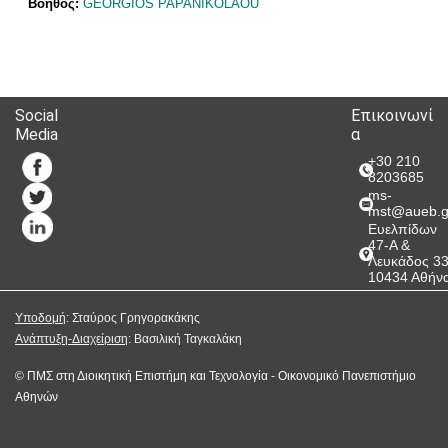
Βοηθός:
GEORGIOS PAPANIKOLAOU
Social
Επικοινωνί
Media
α
+30 210
8203685
ms-
mst@aueb.g
Ευελπίδων
47-A &
Λευκάδος 3
10434 Αθήν
Υποδομή
: Σταύρος Γρηγορακάκης
Ανάπτυξη-Διαχείριση
: Βασιλική Ταγκαλάκη
©
ΠΜΣ στη Διοικητική Επιστήμη και Τεχνολογία
-
Οικονομικό Πανεπιστήμιο
Αθηνών