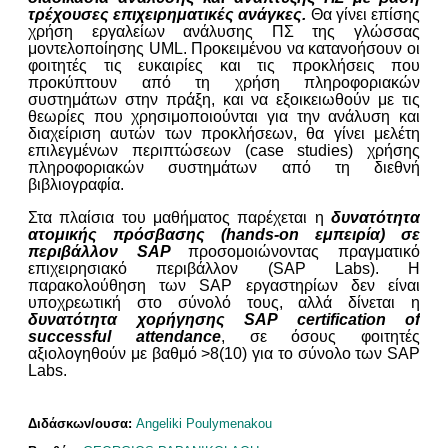
τρέχουσες επιχειρηματικές ανάγκες.
Θα γίνει επίσης
χρήση εργαλείων ανάλυσης ΠΣ της γλώσσας
μοντελοποίησης UML. Προκειμένου να κατανοήσουν οι
φοιτητές τις ευκαιρίες και τις προκλήσεις που
προκύπτουν από τη χρήση πληροφοριακών
συστημάτων στην πράξη, και να εξοικειωθούν με τις
θεωρίες που χρησιμοποιούνται για την ανάλυση και
διαχείριση αυτών των προκλήσεων, θα γίνει μελέτη
επιλεγμένων περιπτώσεων (case studies) χρήσης
πληροφοριακών συστημάτων από τη διεθνή
βιβλιογραφία.
Στα πλαίσια του μαθήματος παρέχεται η
δυνατότητα
ατομικής πρόσβασης (
hands
-
on
εμπειρία) σε
περιβάλλον
SAP
προσομοιώνοντας πραγματικό
επιχειρησιακό περιβάλλον (
SAP
Labs
). Η
παρακολούθηση των
SAP
εργαστηρίων δεν είναι
υποχρεωτική στο σύνολό τους, αλλά δίνεται η
δυνατότητα χορήγησης SAP certification of
successful attendance
, σε όσους φοιτητές
αξιολογηθούν με βαθμό >8(10) για το σύνολο των SAP
Labs.
Διδάσκων/ουσα:
Angeliki Poulymenakou