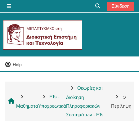
Μετάβαση στο κεντρικό περιεχόμενο
Σύνδεση
Πλευρικός πίνακας
Εναλλαγή εισόδου
Help
Θεωρίες και
FTs -
Διοίκηση
Μαθήματα
Υποχρεωτικά
Πληροφοριακών
Περίληψη
Συστημάτων - FTs