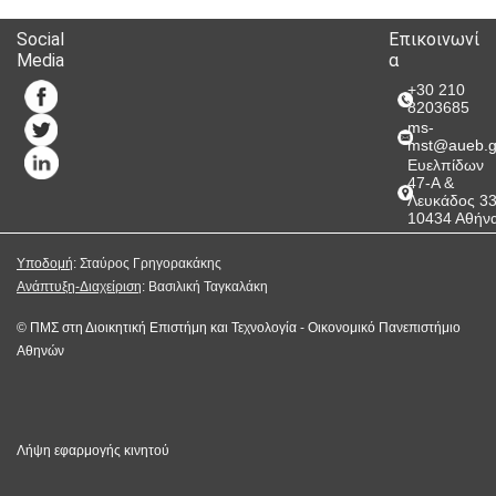
Social
Επικοινωνί
Media
α
+30 210
8203685
ms-
mst@aueb.g
Ευελπίδων
47-A &
Λευκάδος 3
10434 Αθήν
Υποδομή
: Σταύρος Γρηγορακάκης
Ανάπτυξη-Διαχείριση
: Βασιλική Ταγκαλάκη
©
ΠΜΣ στη Διοικητική Επιστήμη και Τεχνολογία
-
Οικονομικό Πανεπιστήμιο
Αθηνών
Λήψη εφαρμογής κινητού