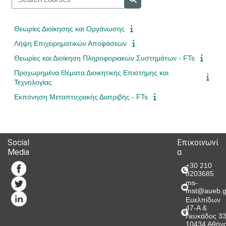
Search courses
Θεωρίες Διοίκησης και Οργάνωσης
Λήψη Επιχειρηματικών Αποφάσεων
Θεωρίες και Διοίκηση Πληροφοριακών Συστημάτων - FTs
Προχωρημένα Θέματα Διοικητικής Επιστήμης και
Τεχνολογίας
Εκπόνηση Μεταπτυχιακής Διατριβής - FTs
Social
Επικοινωνί
Media
α
+30 210
8203685
ms-
mst@aueb.g
Ευελπίδων
47-A &
Λευκάδος 3
10434 Αθήν